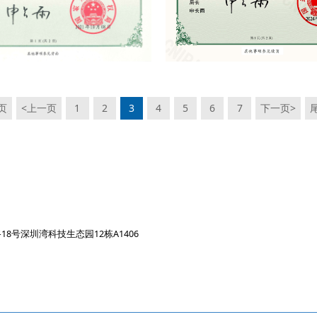
页
<上一页
1
2
3
4
5
6
7
下一页>
号深圳湾科技生态园12栋A1406