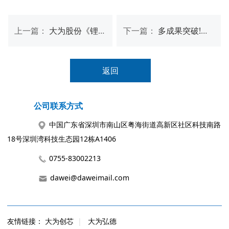
上一篇：
大为股份《锂创未来-知识赋能先锋营》——凝心聚力赋能企业新篇章
下一篇：
多成果突破!大为创芯LPDDR4X 产品通过RK3566、Amlogic S905系列平台认证
返回
公司联系方式
中国广东省深圳市南山区粤海街道高新区社区科技南路
18号深圳湾科技生态园12栋A1406
0755-83002213
dawei@daweimail.com
友情链接：
大为创芯
|
大为弘德