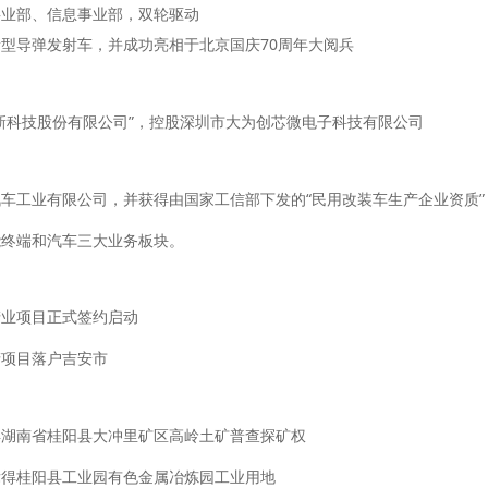
事业部、信息事业部，双轮驱动
型导弹发射车，并成功亮相于北京国庆70周年大阅兵
新科技股份有限公司”，控股深圳市大为创芯微电子科技有限公司
车工业有限公司，并获得由国家工信部下发的“民用改装车生产企业资质”
能终端和汽车三大业务板块。
产业项目正式签约启动
产项目落户吉安市
得湖南省桂阳县大冲里矿区高岭土矿普查探矿权
竞得桂阳县工业园有色金属冶炼园工业用地