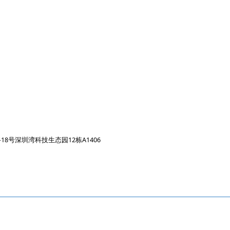
号深圳湾科技生态园12栋A1406