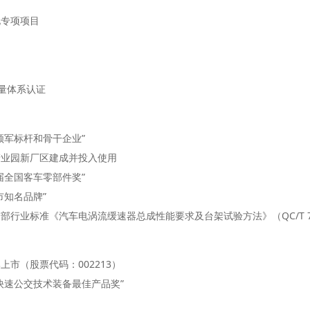
化专项项目
2质量体系认证
领军标杆和骨干企业”
产业园新厂区建成并投入使用
届全国客车零部件奖”
市知名品牌”
行业标准《汽车电涡流缓速器总成性能要求及台架试验方法》（QC/T 78
市（股票代码：002213）
快速公交技术装备最佳产品奖”